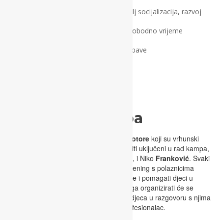
razne dječje igre i radionice kojima je cilj socijalizacija, razvoj
timskog duha, mašte i kreativnosti. U slobodno vrijeme
planirane su aktivnosti poput
šetnje
, zabave
u
aquaparku
i
vožnja vlakićem
.
Promotori kampa
Ljetni kamp “KOVARIĆI” ima svoje
promotore
koji su vrhunski
sportaši profesionalci i koji će isto tako biti uključeni u rad kampa,
kao što su Luka
Stepančić
, Fran
Mileta
, i Niko
Franković
. Svaki
od promotora kampa odraditi će jedan trening s polaznicima
kampa, demonstrirati će određene vježbe i pomagati djeci u
izvođenju istih. Nakon odrađenog treninga organizirati će se
druženje s promotorima kampa kako bi djeca u razgovoru s njima
dobila uvid u to što znači biti sportaš profesionalac.