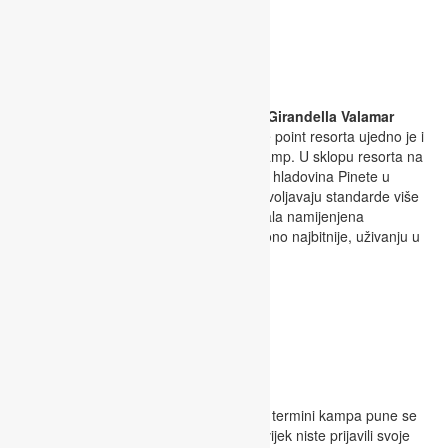
Lokacija
Ljetni kamp “KOVARIĆI” će se odvijati u
Girandella Valamar
Collection Resortu u Rapcu
. Welcome point resorta ujedno je i
mjesto za svakodnevni prijem djece u kamp. U sklopu resorta na
raspolaganju su predivne plaže, ugodna hladovina Pinete u
prvom redu do mora, igrališta koja zadovoljavaju standarde više
različitih sportova, ugodna i prostrana sala namijenjena
društvenim i kreativnim aktivnostima te ono najbitnije, uživanju u
slasnim obrocima Valfresco Direkta.
Termini kampa
S obzirom na iskustva od prošle godine, termini kampa pune se
brže od očekivanog, stoga ukoliko još uvijek niste prijavili svoje