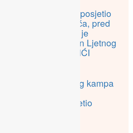
Andrej Prskalo posjetio
4. grupu kovarića, pred
organizatorima je
posljednji tjedan Ljetnog
kampa KOVARIĆI
ljetni kamp
3. grupa Ljetnog kampa
završena, Luka
Stepančić posjetio
kovariće
ljetni kamp