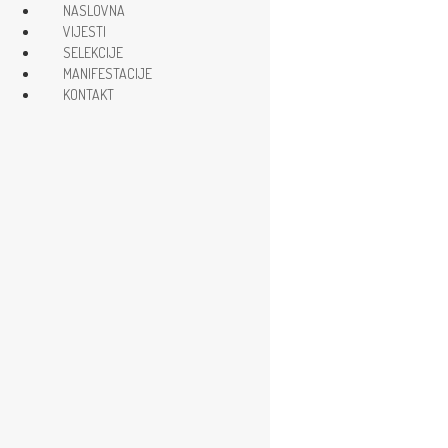
NASLOVNA
VIJESTI
SELEKCIJE
Subscribe Now
MANIFESTACIJE
Trending News
KONTAKT
NASLOVNA
VIJESTI
SELEKCIJE
MANIFESTACIJE
KONTAKT