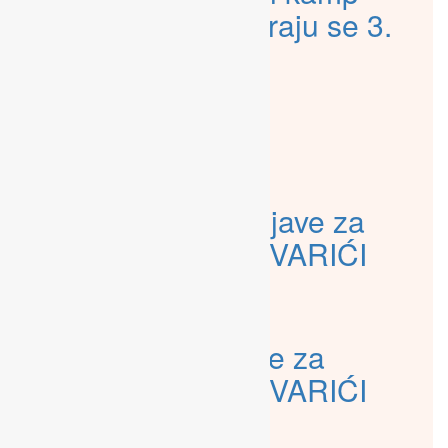
KOVARIĆI otvaraju se 3.
lipnja
ljetni kamp
,
manifestacije
ljetni kamp
,
manifestacije
Otvorene su prijave za
Ljetni kamp KOVARIĆI
ljetni kamp
,
manifestacije
Otvorene prijave za
Ljetni kamp KOVARIĆI
ljetni kamp