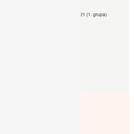
kreni!
Ljetni kamp KOVARIĆI 2021 (1. grupa)
cijela galerija
kreni!
Ljetni kamp 2020
VIDEO
/// Ljetni Kamp KOVARIĆI 2021