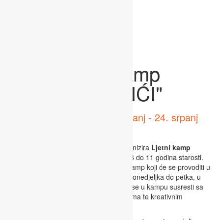
Ljetni kamp
"KOVARIĆI"
termin održavanja: 22. lipanj - 24. srpanj
2026
Labinska škola rukometa i ovo ljeto organizira
Ljetni kamp
“KOVARIĆI”
koji je namijenjen djeci od 6 do 11 godina starosti.
Kamp je osmišljen kao dnevni sportski kamp koji će se provoditi u
5 termina, svaki u trajanju 5 dana – od ponedjeljka do petka, u
periodu od 8:00 do 16:00 sati. Djeca će se u kampu susresti sa
raznim sportskim i društvenim aktivnostima te kreativnim
radionicama.