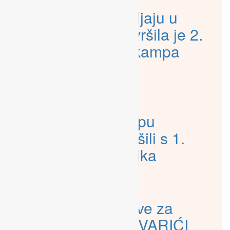
Kovarići nastavljaju u
istom ritmu, završila je 2.
grupa Ljetnog kampa
KOVARIĆI
ljetni kamp
,
manifestacije
U Ljetnom kampu
KOVARIĆI završili s 1.
grupom polaznika
ljetni kamp
,
manifestacije
Zatvorene prijave za
Ljetni kamp KOVARIĆI