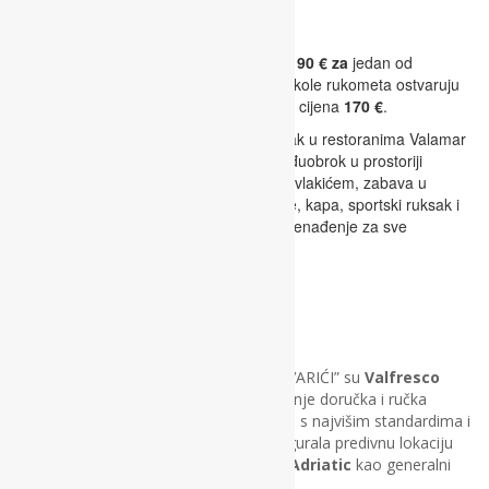
Cijena
Cijena Ljetnog kampa KOVARIĆI iznosi
190 € za
jedan od
navedenih termina
.
Polaznici Labinske škole rukometa ostvaruju
popust u iznosu
20 €
, te je u tom slučaju cijena
170 €
.
Što je uključeno u cijenu? Doručak i ručak u restoranima Valamar
Girandella Collection Resorta, voćni međuobrok u prostoriji
kampa, dodatne aktivnosti poput vožnje vlakićem, zabava u
aquaparku Girandella, zatim dvije majice, kapa, sportski ruksak i
diploma za svakog polaznika i tjedno iznenađenje za sve
polaznike.
Partneri
Partneri
projekta Ljetnog kampa “KOVARIĆI” su
Valfresco
direkt
zadužen za pripremu i posluživanje doručka i ručka
polaznicima ljetnog kampa i to u skladu s najvišim standardima i
kvalitetom, tvrtka
Valamar
koja je osigurala predivnu lokaciju
za provođenje projekta, te
Rockwool Adriatic
kao generalni
sponzor Labinske škole rukometa.