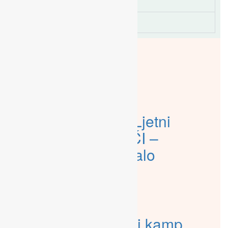
Termin 4 /13.7.-17.7./
Termin 5 /20.7.-24.7./
VIJESTI
/// iz kampa
ljetni kamp
,
manifestacije
Prijavite se na Ljetni
kamp KOVARIĆI –
Ostalo je još malo
mjesta!
ljetni kamp
,
manifestacije
Prijave za Ljetni kamp