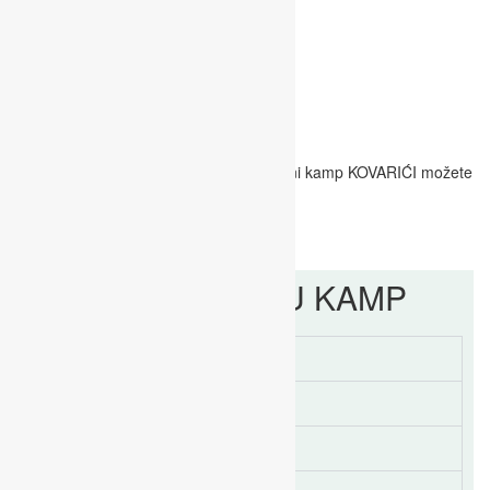
Info
Sve dodatne informacije vezane uz Ljetni kamp KOVARIĆI možete
dobiti na broj 091 185 2204 ili na mail
info@labinskaskolarukometa.com
PRIJAVNICA U KAMP
Termin 1 /22.6.-26.6/
Termin 2 /29.6.-3.7./
Termin 3 /6.7.-10.7./