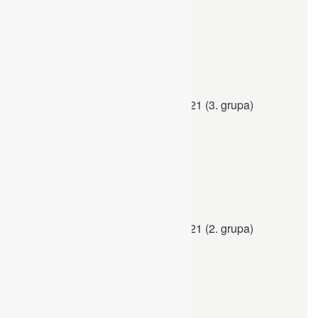
cijela galerija
kreni!
Ljetni kamp KOVARIĆI 2021 (3. grupa)
cijela galerija
kreni!
Ljetni kamp KOVARIĆI 2021 (2. grupa)
cijela galerija