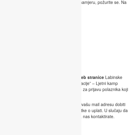
dijete u Ljetni kamp KOVARIĆI, a imate namjeru, požurite se. Na
raspolaganju imate sljedeće termine:
termin /
22
.06. – 26.06.
termin /
29.
06. – 03.07
.
termin /
06.07. – 10.07.
termin /
13.07
. – 17.07.
termin /
20.07. – 24.07.
Prijave
Prijave se vrše isključivo online putem
web stranice
Labinske
škole rukometa. Pod rubrikom “Manifestacije” – Ljetni kamp
“KOVARIĆI” dostupan je
online obrazac
za prijavu polaznika koji
se nalazi na dnu stranice.
Nakon ispunjene prijave, unutar 24H na vašu mail adresu dobiti
ćete potvrdu o rezervaciji termina i podatke o uplati. U slučaju da
ne dobijete takvu potvrdu molimo vas da nas kontaktirate.