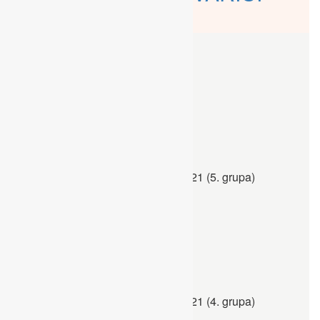
FOTOGALERIJE
/// iz kampa
cijela galerija
kreni!
Ljetni kamp KOVARIĆI 2021 (5. grupa)
cijela galerija
kreni!
Ljetni kamp KOVARIĆI 2021 (4. grupa)