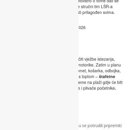
U ljetni kamp su dobrodošla sva djeca neovisno o tome dali se
bave nekim sportskim aktivnostima jer se stručni tim LŠR-a
potrudio osmisliti plan i program aktivnosti prilagođen svima.
Aktivnosti
Kroz
sportske aktivnosti
polaznici će učiti vježbe istezanja,
hodanja, disanja i trčanja u cilju razvoja motorike. Zatim u planu
su razne
sportske igre
– rukomet, nogomet, košarka, odbojka,
badminton te isto tako elementarne igre s loptom –
štafetne
igre
i
poligoni
. Uz to predviđeno je i vrijeme na plaži gdje će biti
organizirana
škola plivanja
za neplivače i plivače početnike
.
Osim sportskih aktivnosti organizatori su se potrudili pripremiti