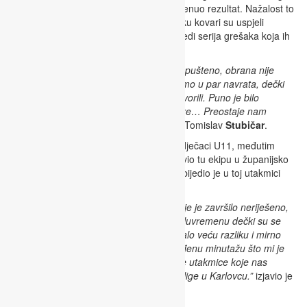
mučio kako bi uhvatio priključak i preokrenuo rezultat. Nažalost to
im nije pošlo za rukom, u jednom trenutku kovari su uspjeli
izjednačiti rezultat međutim ponovno slijedi serija grešaka koja ih
je udaljila od pobjede.
“U utakmicu smo ušli bez agresivnosti, opušteno, obrana nije
radila tokom cijele utakmice a napad samo u par navrata, dečki
nisu igrali ono šta smo pripremali i dogovorili. Puno je bilo
individualnih pokušaja, falilo je timske igre… Preostaje nam
naporno raditi i to je to.”
izjavio je trener Tomislav
Stubičar
.
Nakon U13 svoju utakmicu odigrali su i dječaci U11, međutim
prijateljsku budući da Novigrad nije prijavio tu ekipu u županijsko
natjecanje.
RK Rudar Adria Oil U11
pobijedio je u toj utakmici
rezultatom 15-9.
“Malo smo se mučili prvo poluvrijeme koje je završilo neriješeno,
međutim nakon kraćeg razgovora na poluvremenu dečki su se
probudili, u kratkom periodu napravili malo veću razliku i mirno
utakmicu priveli kraju. Svi su dobili određenu minutažu što mi je
iznimno drago pogotovo pred dvije teške utakmice koje nas
čekaju sljedeći vikend u sklopu državne lige u Karlovcu.”
izjavio je
trener Goran
Vlačić
.