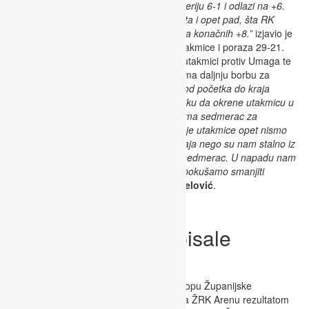
i nerealiziranih napada i RK Poreč radi seriju 6-1 i odlazi na +6.
Drugi dio opet ista priča, dobrih 10 minuta i opet pad, šta RK
Poreč koristi i sa novom serijom odlazi na konačnih +8.”
izjavio je
trener Goran
Murselović
nakon prve utakmice i poraza 29-21.
Kovari su iznenađenje priredili u drugoj utakmici protiv Umaga te
pobjedom 25-24 zakomplicirali umažanima daljnju borbu za
odlazak na završnicu.
“Protiv RK Umag od početka do kraja
držimo prednost i ne dopuštamo protivniku da okrene utakmicu u
svoju korist. U zadnjoj minuti RK Umag ima sedmerac za
izjednačenje ali naš vratar to brani. U obje utakmice opet nismo
bili pravi u obrani, nismo radili faul do kraja nego su nam stalno iz
nekog polu kontakta ili zabijali ili izborili sedmerac. U napadu nam
fali još malo da budemo konkretniji i da pokušamo smanjiti
tehničke greške.”
za kraj će trener
Murselović
.
ŽRK Rudar U14 upisale
pobjedu u Puli
ŽRK Rudar U14
gostovao je u Puli u sklopu Županijske
rukometne lige te su pobijedile domaćina ŽRK Arenu rezultatom