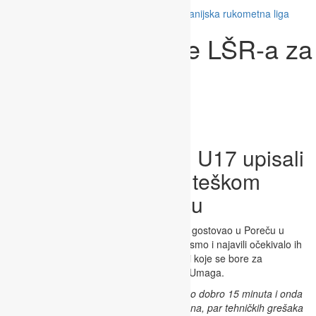
natjecanja
,
U11
,
U12
,
U13
,
U14
,
U17
,
Županijska rukometna liga
Osvrt na rezultate LŠR-a za
vikedn
RK Rudar Adria Oil U17 upisali
pobjedu i poraz na teškom
gostovanju u Poreču
RK Rudar Adria Oil U17
ove je nedjelje gostovao u Poreču u
sklopu 13. kola 1. HRL regija 1. Kao što smo i najavili očekivalo ih
je teško gostovanje protiv dvije momčadi koje se bore za
završnicu državnog prvenstva, Poreča i Umaga.
“Prvu utakmicu protiv RK Poreč igrali smo dobro 15 minuta i onda
padamo u crnu rupu do kraja poluvremena, par tehničkih grešaka