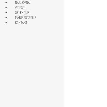
NASLOVNA
VIJESTI
SELEKCIJE
Subscribe Now
MANIFESTACIJE
Trending News
KONTAKT
NASLOVNA
VIJESTI
SELEKCIJE
MANIFESTACIJE
KONTAKT