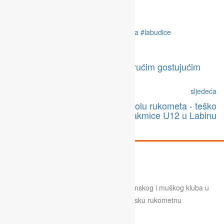
Tags
#budikovar
#labinskaškolarukometa
#labudice
#rkrudaradriaoil
#rockwool
#žrkrudar
prošla
Ekipe LŠR-a ovog vikenda na vrućim gostujućim
terenima
sljedeća
Uzbudljiv vikend u Labinskoj školu rukometa - teško
gostovanje za U17 i napete utakmice U12 u Labinu
Labinska škola rukometa je projekt ženskog i muškog kluba u
nastojanju da zajedno izgradimo labinsku rukometnu
budućnost.