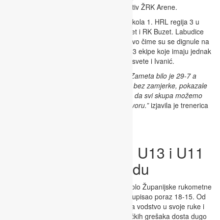
u osvrtu na utakmicu županijske lige protiv ŽRK Arene.
U nedjelju ŽRK Rudar bio je domaćin 7. kola 1. HRL regija 3 u
sklopu kojeg su u goste došle ŽRK Zamet i RK Buzet. Labudice
su obje utakmice pobijedile dosta uvjerljivo čime su se dignule na
4. mjesto na tablici samo 1 bod iza prve 3 ekipe koje imaju jednak
broj bodova (16) a to su Lokomotiva, Sesvete i Ivanić.
“Ostvarile smo 2 visoke pobjede, protiv Zameta bilo je 29-7 a
protiv Buzeta 25-11. Cure su to odradile bez zamjerke, pokazale
su sve što smo vježbale ovaj tjedan tako da svi skupa možemo
biti zadovoljni da je sve išlo prema dogovoru.”
izjavila je trenerica
Natali
Zahtila
.
RK Rudar Adria Oil U13 i U11
gostovali u Novigradu
RK Rudar Adria Oil U13
odigrao je 7. kolo Županijske rukometne
lige protiv RK Novigrada u Novigradu te upisao poraz 18-15. Od
prvih minuta utakmice domaćin preuzima vodstvo u svoje ruke i
RK Rudar Adria Oil se uz mnoštvo tehničkih grešaka dosta dugo