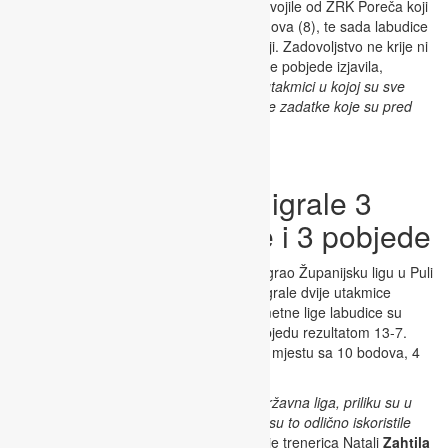
27-11. Tom pobjedom labudice su se odvojile od ŽRK Poreča koji
je prije te utakmice imao jednak broj bodova (8), te sada labudice
sa 10 bodova drže prvo mjesto u županiji. Zadovoljstvo ne krije ni
trenerica Ksenija
Vidali
koja je nakon ove pobjede izjavila,
“Zadovoljna sam prikazanom igrom na utakmici u kojoj su sve
cure dale svoj doprinos pobjedi i ostvarile zadatke koje su pred
njih postavljene.”
ŽRK Rudar U12 odigrale 3
utakmice te upisale i 3 pobjede
ŽRK Rudar U12
je najprije u subotu odigrao Županijsku ligu u Puli
da bi drugi dan na domaćem terenu odigrale dvije utakmice
državne lige. U sklopu Županijske rukometne lige labudice su
odigrale protiv ŽRK Arene te upisale pobjedu rezultatom 13-7.
Tom pobjedom učvrstile su se na prvom mjestu sa 10 bodova, 4
više od prvog pratitelja ŽRK Umaga.
“S obzirom da nas je drugi dan čekala državna liga, priliku su u
ovoj utakmici dobile mlađe igračice koje su to odlično iskoristile
pobijedivši na gostovanju u Puli”
izjavila je trenerica Natali
Zahtila