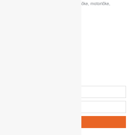
igraonice bolje razvijaju svoje psihofizičke, motoričke,
socijalne i druge vještine.
Klubovi
Newsletter
Pošalji