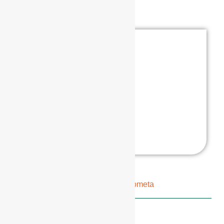
Adrijana Prosenjak
voditeljica Labinske škole rukometa
???