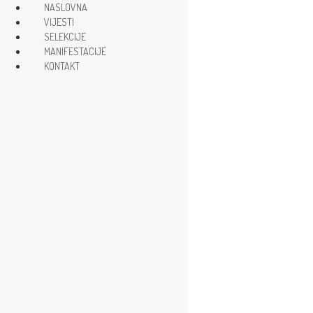
NASLOVNA
VIJESTI
SELEKCIJE
Subscribe Now
MANIFESTACIJE
Trending News
KONTAKT
NASLOVNA
VIJESTI
SELEKCIJE
MANIFESTACIJE
KONTAKT