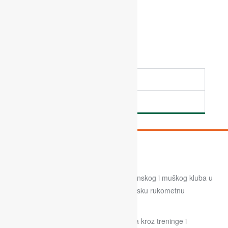
SELEKCIJE
???
???
Labinska škola rukometa je projekt ženskog i muškog kluba u
nastojanju da zajedno izgradimo labinsku rukometnu
budućnost.
Školu vodi stručni tim s ciljem da djeca kroz treninge i